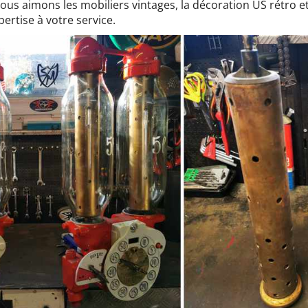
nous aimons les mobiliers vintages, la décoration US rétro e
ertise à votre service.