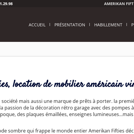
1.29.98
AMERIKAN FIFTIE
ACCUEIL
PRÉSENTATION
HABILLEMENT
P
es, location de mobilier américain vi
e société mais aussi une marque de prêts à porter. la premi
t la passion de la décoration rétro garage avec des pompes 
époque, des plaques émaillées, enseignes lumineuses...mais 
de sombre qui frappe le monde entier Amerikan Fifties déci